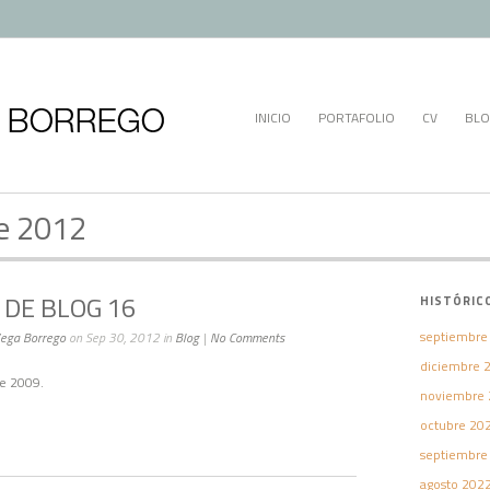
INICIO
PORTAFOLIO
CV
BLO
re 2012
DE BLOG 16
HISTÓRIC
septiembre
Vega Borrego
on Sep 30, 2012 in
Blog
|
No Comments
diciembre 
de 2009.
noviembre 
octubre 20
septiembre
agosto 202