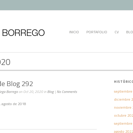
INICIO
PORTAFOLIO
CV
BLO
020
e Blog 292
HISTÓRIC
septiembre
Vega Borrego
on Oct 20, 2020 in
Blog
|
No Comments
diciembre 
), agosto de 2018
noviembre 
octubre 20
septiembre
agosto 202