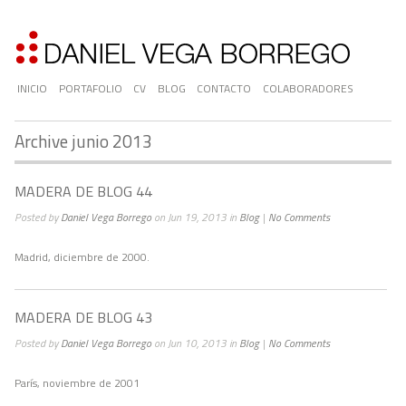
INICIO
PORTAFOLIO
CV
BLOG
CONTACTO
COLABORADORES
Archive junio 2013
MADERA DE BLOG 44
Posted by
Daniel Vega Borrego
on Jun 19, 2013 in
Blog
|
No Comments
Madrid, diciembre de 2000.
MADERA DE BLOG 43
Posted by
Daniel Vega Borrego
on Jun 10, 2013 in
Blog
|
No Comments
París, noviembre de 2001