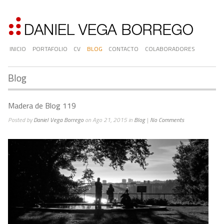
INICIO
PORTAFOLIO
CV
BLOG
CONTACTO
COLABORADORES
Blog
Madera de Blog 119
Posted by
Daniel Vega Borrego
on Ago 21, 2015 in
Blog
|
No Comments