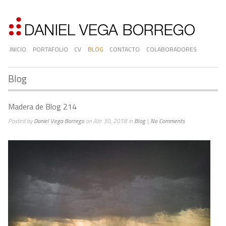
INICIO
PORTAFOLIO
CV
BLOG
CONTACTO
COLABORADORES
Blog
Madera de Blog 214
Posted by
Daniel Vega Borrego
on Abr 30, 2018 in
Blog
|
No Comments