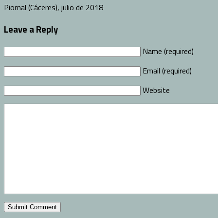
Piornal (Cáceres), julio de 2018
Leave a Reply
Name (required)
Email (required)
Website