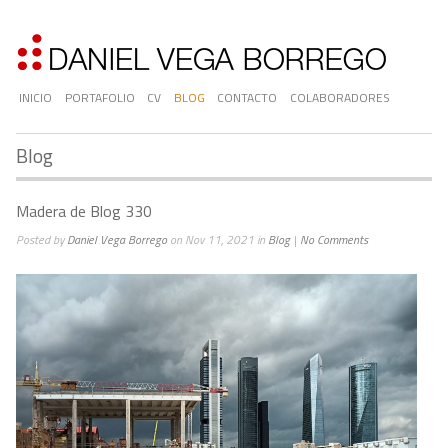
INICIO
PORTAFOLIO
CV
BLOG
CONTACTO
COLABORADORES
Blog
Madera de Blog 330
Posted by
Daniel Vega Borrego
on Nov 11, 2021 in
Blog
|
No Comments