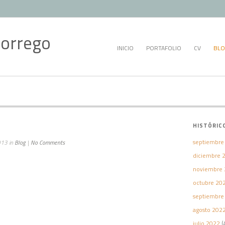
INICIO
PORTAFOLIO
CV
BLO
HISTÓRIC
septiembre
013 in
Blog
|
No Comments
diciembre 
noviembre 
octubre 20
septiembre
agosto 202
julio 2022
(