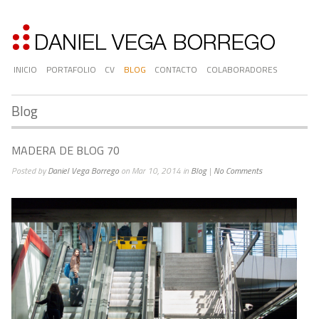
INICIO
PORTAFOLIO
CV
BLOG
CONTACTO
COLABORADORES
Blog
MADERA DE BLOG 70
Posted by
Daniel Vega Borrego
on Mar 10, 2014 in
Blog
|
No Comments