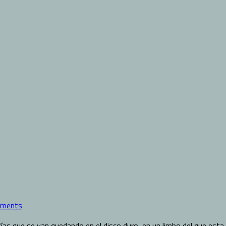
ments
as que se van quedando en el disco duro, en un limbo del que esta s